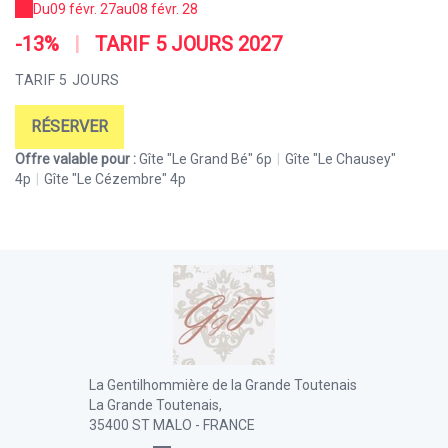
Du
09 févr. 27
au
08 févr. 28
-13%
|
TARIF 5 JOURS 2027
-
TARIF 5 JOURS
T
RÉSERVER
Offre valable pour :
Gîte "Le Grand Bé" 6p
|
Gîte "Le Chausey"
Of
4p
|
Gîte "Le Cézembre" 4p
4
La Gentilhommière de la Grande Toutenais
La Grande Toutenais,
35400 ST MALO - FRANCE