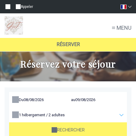
Appeler
MENU
RÉSERVER
Réservez votre séjour
Du
au
1
hébergement /
2
adultes
RECHERCHER