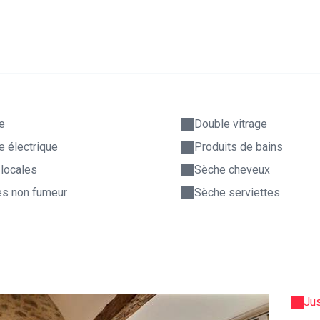
e
Double vitrage
re électrique
Produits de bains
 locales
Sèche cheveux
s non fumeur
Sèche serviettes
Ju