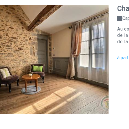
Cha
Cap
Au cœ
de la
de la
à part