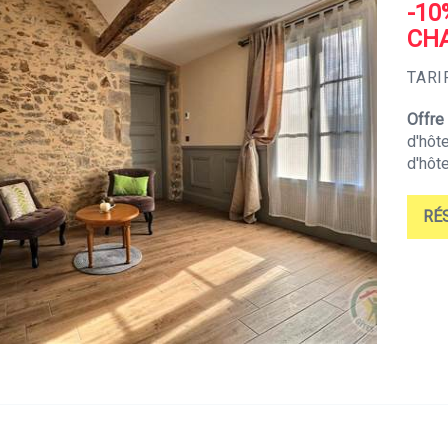
-10
CH
TARI
Offre
d'hôte
d'hôt
RÉ