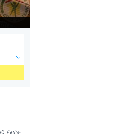
salle de bain
WC.
Petits-