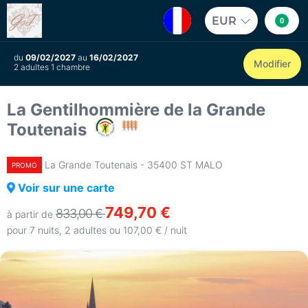
EUR
0
du
09/02/2027
au
16/02/2027
Modifier
2 adultes 1 chambre
La Gentilhommière de la Grande
Toutenais
La Grande Toutenais - 35400 ST MALO
PROMO
Voir sur une carte
749,70 €
833,00 €
à partir de
pour 7 nuits, 2 adultes ou 107,00 € / nuit