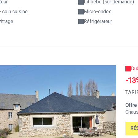
teur
Lit bébé (sur demande)
- coin cuisine
Micro-ondes
itrage
Réfrigérateur
Du
-13
TARI
Offre
Chaus
RÉ