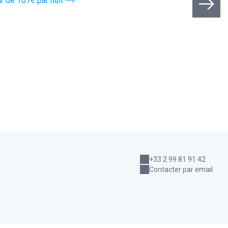
ir de 107€ par nuit
+33 2 99 81 91 42
Contacter par email