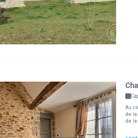
Cha
Cap
Au cœ
de la
de la