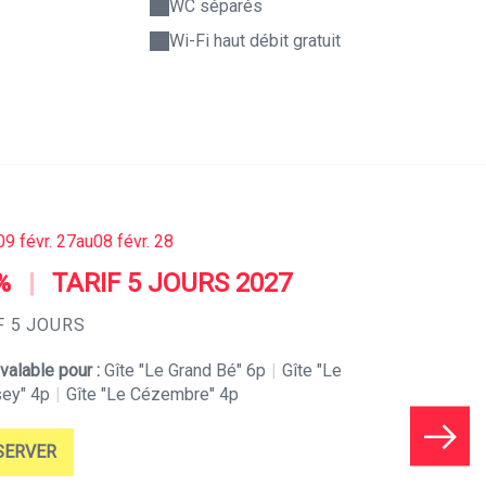
WC séparés
Wi-Fi haut débit gratuit
09 févr. 27
au
08 févr. 28
%
|
TARIF 5 JOURS 2027
F 5 JOURS
 valable pour :
Gîte "Le Grand Bé" 6p
|
Gîte "Le
ey" 4p
|
Gîte "Le Cézembre" 4p
SERVER