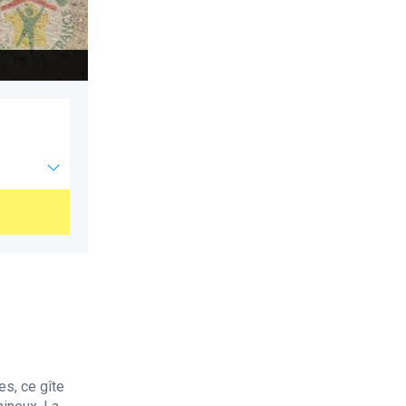
le chausey
es, ce gîte