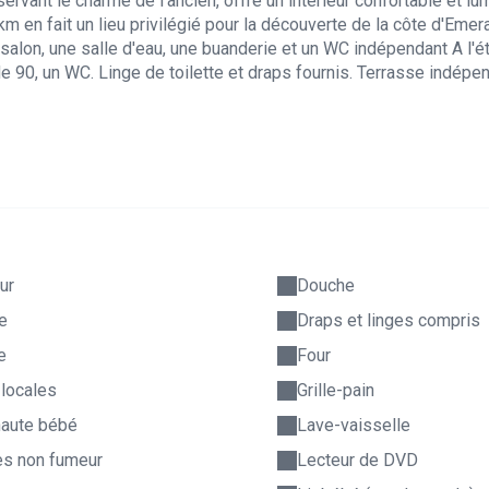
ant le charme de l'ancien, offre un intérieur confortable et lu
 en fait un lieu privilégié pour la découverte de la côte d'Emera
salon, une salle d'eau, une buanderie et un WC indépendant A l'é
 90, un WC. Linge de toilette et draps fournis. Terrasse indépe
ur
Douche
e
Draps et linges compris
e
Four
 locales
Grille-pain
haute bébé
Lave-vaisselle
s non fumeur
Lecteur de DVD