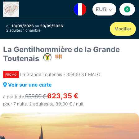
EUR
0
du
13/09/2026
au
20/09/2026
Modifier
2 adultes 1 chambre
La Gentilhommière de la Grande
Toutenais
La Grande Toutenais - 35400 ST MALO
PROMO
Voir sur une carte
623,35 €
959,00 €
à partir de
pour 7 nuits, 2 adultes ou 89,00 € / nuit