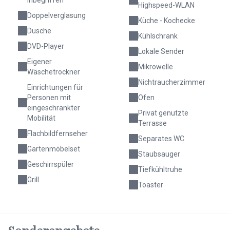
inbegriffen
Highspeed-WLAN
Doppelverglasung
Küche - Kochecke
Dusche
Kühlschrank
DVD-Player
Lokale Sender
Eigener
Mikrowelle
Wäschetrockner
Nichtraucherzimmer
Einrichtungen für
Personen mit
Ofen
eingeschränkter
Privat genutzte
Mobilität
Terrasse
Flachbildfernseher
Separates WC
Gartenmöbelset
Staubsauger
Geschirrspüler
Tiefkühltruhe
Grill
Toaster