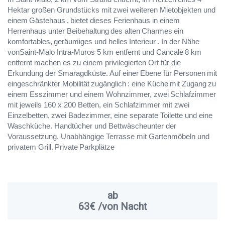
Hektar großen Grundstücks mit
zwei weiteren Mietobjekten und
einem
Gästehaus
,
bietet dieses Ferienhaus in einem
Herrenhaus unter Beibehaltung
des alten
Charmes
ein
komfortables,
geräumiges und helles
Interieur
. In der Nähe
von
Saint-Malo Intra-Muros 5 km entfernt und Cancale
8 km
entfernt machen es zu einem privilegierten Ort für die
Erkundung der Smaragdküste. Auf einer
Ebene für Personen
mit
eingeschränkter Mobilität
zugänglich
: eine Küche
mit Zugang
zu
einem Esszimmer und einem Wohnzimmer, zwei
Schlafzimmer
mit jeweils 160 x 200 Betten, ein Schlafzimmer mit zwei
Einzelbetten,
zwei Badezimmer, eine separate Toilette und eine
Waschküche. Handtücher und Bettwäsche
unter der
Voraussetzung. Unabhängige Terrasse mit Gartenmöbeln und
privatem Grill.
Private
Parkplätze
ab
63€
/von Nacht