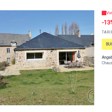
Vo
-13
TARI
BU
Angebo
Chaus