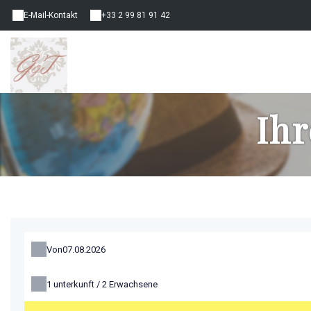
E-Mail-Kontakt
+33 2 99 81 91 42
Ihr
Von
1
unterkunft /
2
Erwachsene