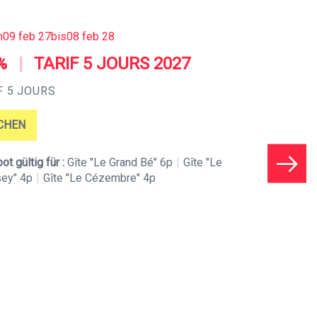
n
09 feb 27
bis
08 feb 28
%
|
TARIF 5 JOURS 2027
F 5 JOURS
CHEN
t gültig für :
Gîte "Le Grand Bé" 6p
|
Gîte "Le
ey" 4p
|
Gîte "Le Cézembre" 4p