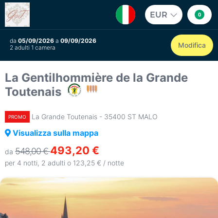
EUR
0
da
05/09/2026
a
09/09/2026
Modifica
2 adulti 1 camera
La Gentilhommière de la Grande
Toutenais
La Grande Toutenais - 35400 ST MALO
PROMO
Visualizza sulla mappa
493,20 €
548,00 €
da
per 4 notti, 2 adulti o 123,25 € / notte