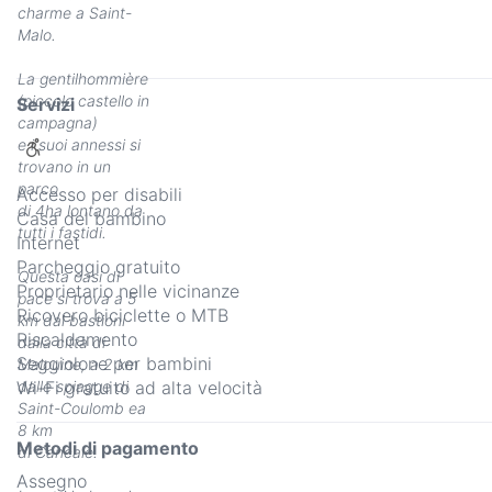
charme a Saint-
Malo.
La gentilhommière
(piccolo castello in
Servizi
campagna)
e i suoi annessi si
trovano in un
parco
Accesso per disabili
di 4ha lontano da
Casa del bambino
tutti i fastidi.
Internet
Parcheggio gratuito
Questa oasi di
Proprietario nelle vicinanze
pace si trova a 5
Ricovero biciclette o MTB
km dai bastioni
Riscaldamento
dalla città di
Seggiolone per bambini
Malouine, a 2 km
Wi-Fi gratuito ad alta velocità
dalle spiagge di
Saint-Coulomb ea
8 km
Metodi di pagamento
di Cancale.
Assegno