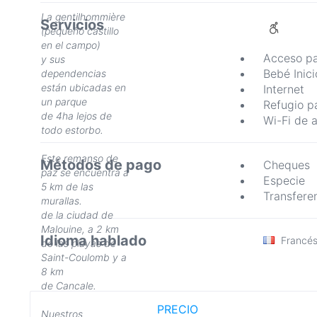
La gentilhommière
Servicios
(pequeño castillo
en el campo)
Acceso pa
y sus
Bebé Inici
dependencias
están ubicadas en
Internet
un parque
Refugio pa
de 4ha lejos de
Wi-Fi de a
todo estorbo.
Este remanso de
Métodos de pago
Cheques
paz se encuentra a
Especie
5 km de las
Transfere
murallas.
de la ciudad de
Malouine, a 2 km
Idioma hablado
Francé
de las playas de
Saint-Coulomb y a
8 km
de Cancale.
PRECIO
Nuestros