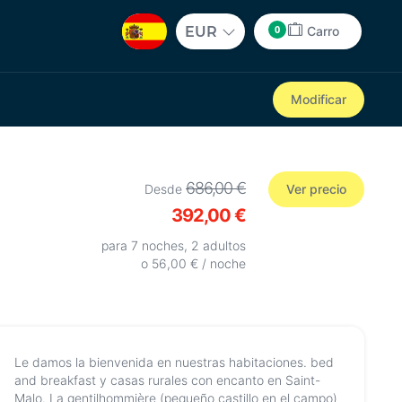
0
EUR
Carro
Modificar
686,00 €
Desde
Ver precio
392,00 €
para 7 noches, 2 adultos
o 56,00 € / noche
Le damos la bienvenida en nuestras habitaciones. bed
and breakfast y casas rurales con encanto en Saint-
Malo. La gentilhommière (pequeño castillo en el campo)