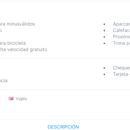
ra minusválidos
Aparcam
o
Calefac
Proximi
ra bicicleta
Trona p
lta velocidad gratuito
Cheque
Tarjeta
ncia
s
Inglés
DESCRIPCIÓN